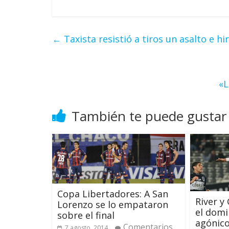
←
Taxista resistió a tiros un asalto e hi
«L
También te puede gustar
Copa Libertadores: A San
River y
Lorenzo se lo empataron
el dom
sobre el final
agónic
Comentarios
7 agosto, 2014