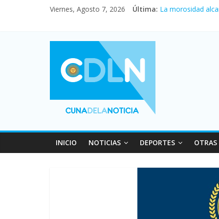
Viernes, Agosto 7, 2026
Última:
La morosidad alca
Desde que asumió M
Vacaciones de invi
Fuerte caída de la
Central venció 1 a
INICIO
NOTICIAS
DEPORTES
OTRAS 