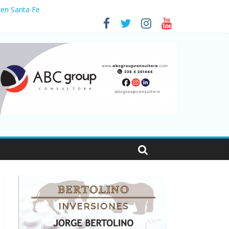
 en Santa Fe
1
nas viajaron por el país, un 5,9% más que en 2025