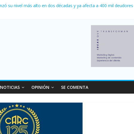
nzó su nivel más alto en dos décadas y ya afecta a 400 mil deudores
ilei cerraron 41.000 kioscos: el sector denuncia crisis como en 200
erno con más movimiento y consumo turístico: 4,6 millones de perso
 venta de autos usados en julio: bajó un 12,6% interanual
 0 al River de Coudet en el Monumental
NOTICIAS
OPINIÓN
SE COMENTA