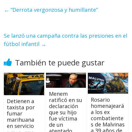
←
“Derrota vergonzosa y humillante”
Se lanzó una campaña contra las presiones en el
fútbol infantil
→
También te puede gustar
Menem
Rosario
ratificó en su
Detienen a
homenajeará
declaración
taxista por
a los ex
que su hijo
fumar
combatiente
fue víctima
marihuana
s de Malvinas
de un
en servicio
a 39 años de
atentado