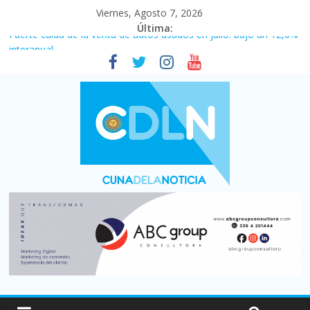
Viernes, Agosto 7, 2026
Última:
Fuerte caída de la venta de autos usados en julio: bajó un 12,6%
interanual
Central venció 1 a 0 al River de Coudet en el Monumental
La morosidad alcanzó su nivel más alto en dos décadas y ya
afecta a 400 mil deudores en Santa Fe
Desde que asumió Milei cerraron 41.000 kioscos: el sector
denuncia crisis como en 2001
Vacaciones de invierno con más movimiento y consumo
turístico: 4,6 millones de personas viajaron por el país, un 5,9%
más que en 2025