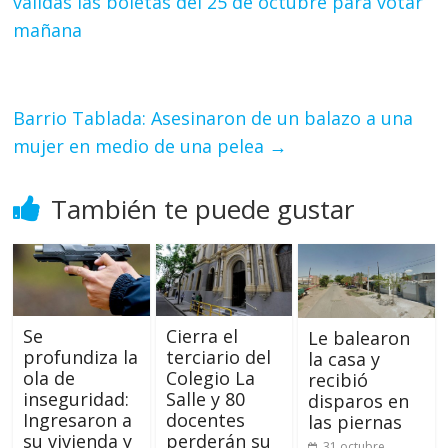
válidas las boletas del 25 de octubre para votar
mañana
Barrio Tablada: Asesinaron de un balazo a una
mujer en medio de una pelea
→
También te puede gustar
Se
Cierra el
Le balearon
profundiza la
terciario del
la casa y
ola de
Colegio La
recibió
inseguridad:
Salle y 80
disparos en
Ingresaron a
docentes
las piernas
su vivienda y
perderán su
31 octubre,