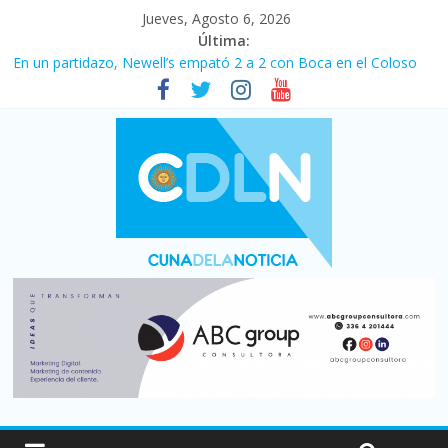
Jueves, Agosto 6, 2026
Última:
Pullaro mejora sus relaciones con el Gobierno nacional
En un partidazo, Newell’s empató 2 a 2 con Boca en el Coloso
del Parque
Vacaciones de invierno con más movimiento y consumo
turístico: 4,6 millones de personas viajaron por el país, un 5,9%
más que en 2025
Fuerte caída de la venta de autos usados en julio: bajó un 12,6%
interanual
Central venció 1 a 0 al River de Coudet en el Monumental