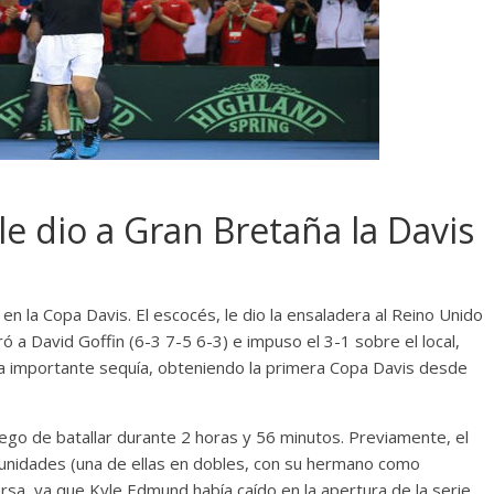
le dio a Gran Bretaña la Davis
en la Copa Davis. El escocés, le dio la ensaladera al Reino Unido
ró a David Goffin (6-3 7-5 6-3) e impuso el 3-1 sobre el local,
a importante sequía, obteniendo la primera Copa Davis desde
uego de batallar durante 2 horas y 56 minutos. Previamente, el
nidades (una de ellas en dobles, con su hermano como
rsa, ya que Kyle Edmund había caído en la apertura de la serie.