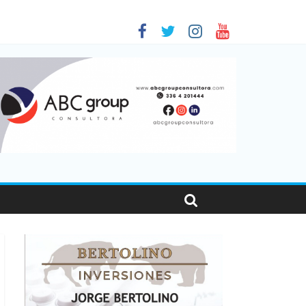
as viajaron por el país, un 5,9% más que en 2025