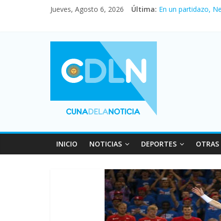
Jueves, Agosto 6, 2026
Última:
En un partidazo, N
Vacaciones de invi
Fuerte caída de la 
Central venció 1 a
Pullaro mejora sus 
INICIO
NOTICIAS
DEPORTES
OTRAS 