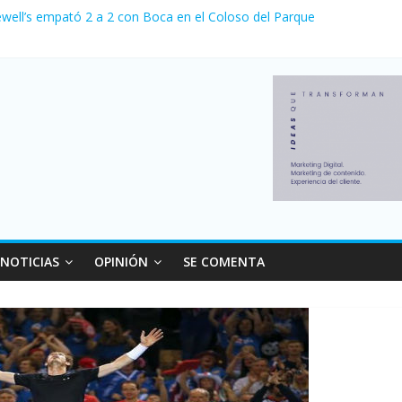
ewell’s empató 2 a 2 con Boca en el Coloso del Parque
erno con más movimiento y consumo turístico: 4,6 millones de person
venta de autos usados en julio: bajó un 12,6% interanual
 0 al River de Coudet en el Monumental
relaciones con el Gobierno nacional
NOTICIAS
OPINIÓN
SE COMENTA