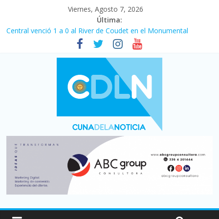
Viernes, Agosto 7, 2026
Última:
Fuerte caída de la venta de autos usados en julio: bajó un 12,6%
interanual
Central venció 1 a 0 al River de Coudet en el Monumental
La morosidad alcanzó su nivel más alto en dos décadas y ya
afecta a 400 mil deudores en Santa Fe
Desde que asumió Milei cerraron 41.000 kioscos: el sector
denuncia crisis como en 2001
Vacaciones de invierno con más movimiento y consumo
turístico: 4,6 millones de personas viajaron por el país, un 5,9%
más que en 2025