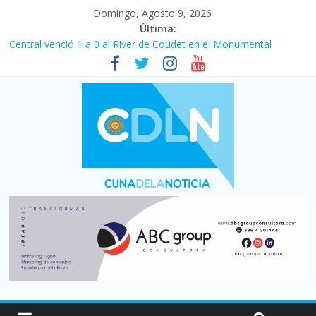
Domingo, Agosto 9, 2026
Última:
Central venció 1 a 0 al River de Coudet en el Monumental
La morosidad alcanzó su nivel más alto en dos décadas y ya
afecta a 400 mil deudores en Santa Fe
Desde que asumió Milei cerraron 41.000 kioscos: el sector
denuncia crisis como en 2001
Vacaciones de invierno con más movimiento y consumo
turístico: 4,6 millones de personas viajaron por el país, un 5,9%
más que en 2025
Fuerte caída de la venta de autos usados en julio: bajó un 12,6%
interanual