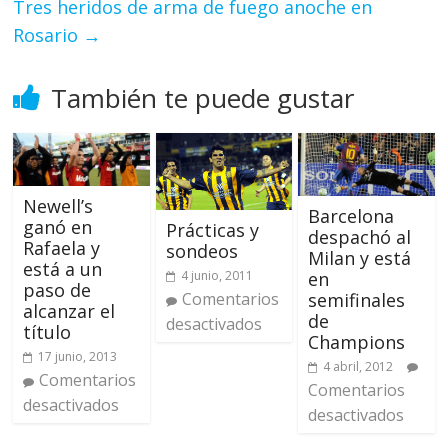
Tres heridos de arma de fuego anoche en
Rosario
→
También te puede gustar
Newell’s
Barcelona
ganó en
Prácticas y
despachó al
Rafaela y
sondeos
Milan y está
está a un
4 junio, 2011
en
paso de
Comentarios
semifinales
alcanzar el
de
desactivados
título
Champions
17 junio, 2013
4 abril, 2012
Comentarios
Comentarios
desactivados
desactivados