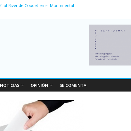
a 0 al River de Coudet en el Monumental
nzó su nivel más alto en dos décadas y ya afecta a 400 mil deudores
Milei cerraron 41.000 kioscos: el sector denuncia crisis como en 20
ierno con más movimiento y consumo turístico: 4,6 millones de perso
 venta de autos usados en julio: bajó un 12,6% interanual
NOTICIAS
OPINIÓN
SE COMENTA