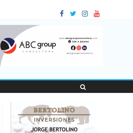
 en Santa Fe
01
nas viajaron por el país, un 5,9% más que en 2025