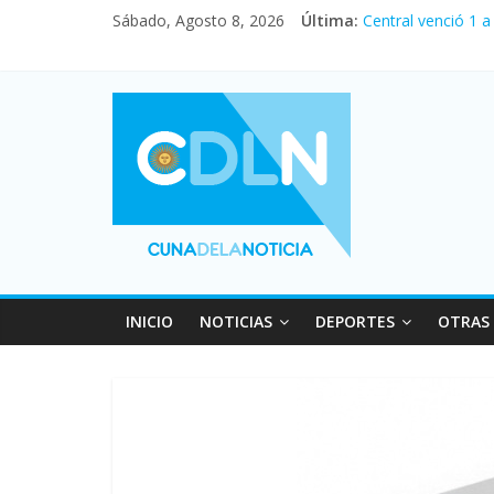
Sábado, Agosto 8, 2026
Última:
Central venció 1 
La morosidad alca
Desde que asumió 
Vacaciones de inv
Fuerte caída de la
INICIO
NOTICIAS
DEPORTES
OTRAS 