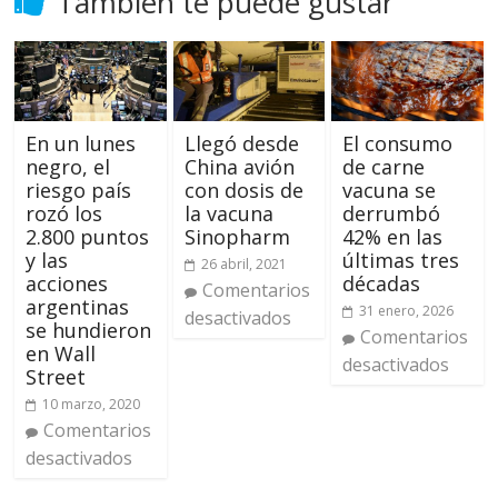
También te puede gustar
En un lunes
Llegó desde
El consumo
negro, el
China avión
de carne
riesgo país
con dosis de
vacuna se
rozó los
la vacuna
derrumbó
2.800 puntos
Sinopharm
42% en las
y las
últimas tres
26 abril, 2021
acciones
décadas
Comentarios
argentinas
31 enero, 2026
desactivados
se hundieron
Comentarios
en Wall
desactivados
Street
10 marzo, 2020
Comentarios
desactivados