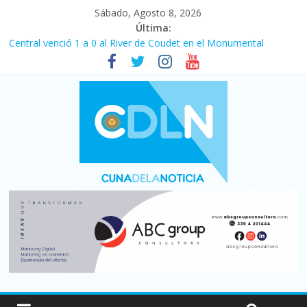
Sábado, Agosto 8, 2026
Última:
Central venció 1 a 0 al River de Coudet en el Monumental
La morosidad alcanzó su nivel más alto en dos décadas y ya
afecta a 400 mil deudores en Santa Fe
Desde que asumió Milei cerraron 41.000 kioscos: el sector
denuncia crisis como en 2001
Vacaciones de invierno con más movimiento y consumo
turístico: 4,6 millones de personas viajaron por el país, un 5,9%
más que en 2025
Fuerte caída de la venta de autos usados en julio: bajó un 12,6%
interanual