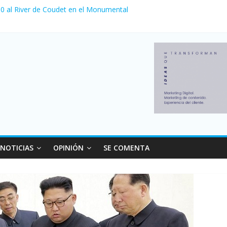
a 0 al River de Coudet en el Monumental
nzó su nivel más alto en dos décadas y ya afecta a 400 mil deudores
Milei cerraron 41.000 kioscos: el sector denuncia crisis como en 20
ierno con más movimiento y consumo turístico: 4,6 millones de perso
 venta de autos usados en julio: bajó un 12,6% interanual
NOTICIAS
OPINIÓN
SE COMENTA