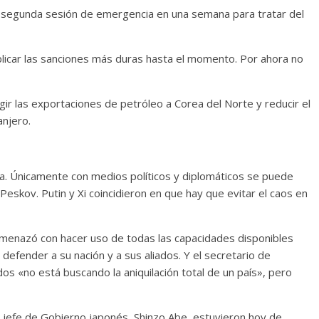
a segunda sesión de emergencia en una semana para tratar del
licar las sanciones más duras hasta el momento. Por ahora no
ir las exportaciones de petróleo a Corea del Norte y reducir el
njero.
cia. Únicamente con medios políticos y diplomáticos se puede
 Peskov. Putin y Xi coincidieron en que hay que evitar el caos en
menazó con hacer uso de todas las capacidades disponibles
defender a su nación y a sus aliados. Y el secretario de
s «no está buscando la aniquilación total de un país», pero
el jefe de Gobierno japonés, Shinzo Abe, estuvieron hoy de