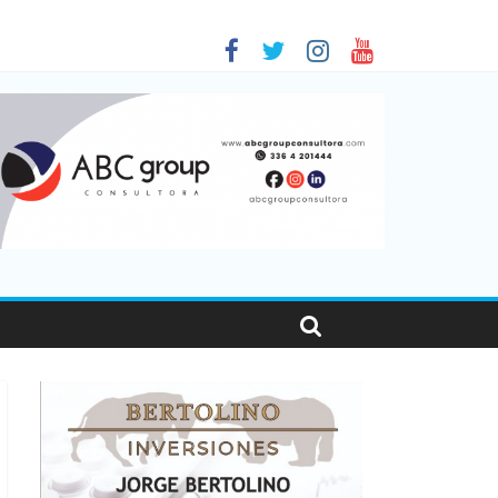
 en Santa Fe
01
nas viajaron por el país, un 5,9% más que en 2025