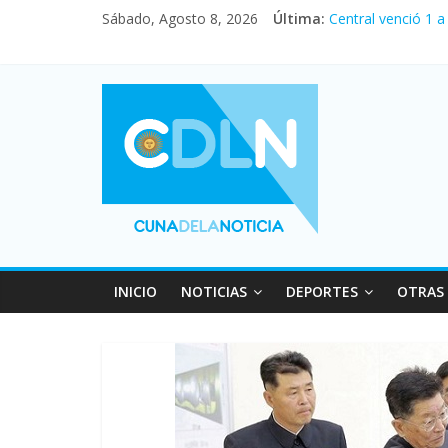
Sábado, Agosto 8, 2026
Última:
Central venció 1 
La morosidad alca
Desde que asumió 
Vacaciones de inv
Fuerte caída de la
INICIO
NOTICIAS
DEPORTES
OTRAS 