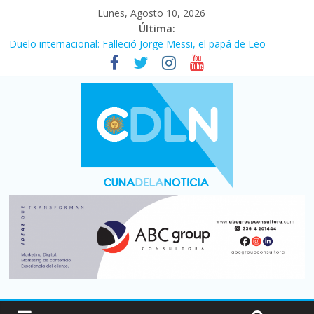
Lunes, Agosto 10, 2026
Última:
Duelo internacional: Falleció Jorge Messi, el papá de Leo
El consumo sigue frenado: las ventas minoristas cayeron 3,8 en
julio y acumulan siete meses en baja
Newell’s cayó 2 a 1 ante Defensa y Justicia en Florencio Varela
por la cuarta fecha del Clausura
El agro argentino logró un récord histórico de exportaciones en
el primer semestre de 2026
La construcción cayó 4,1% en junio y registró su cuarta baja del
año