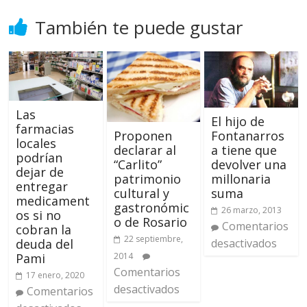
También te puede gustar
Las
El hijo de
farmacias
Proponen
Fontanarros
locales
declarar al
a tiene que
podrían
“Carlito”
devolver una
dejar de
patrimonio
millonaria
entregar
cultural y
suma
medicament
gastronómic
26 marzo, 2013
os si no
o de Rosario
Comentarios
cobran la
22 septiembre,
deuda del
desactivados
2014
Pami
Comentarios
17 enero, 2020
desactivados
Comentarios