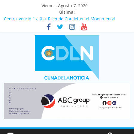
Viernes, Agosto 7, 2026
Última:
Central venció 1 a 0 al River de Coudet en el Monumental
La morosidad alcanzó su nivel más alto en dos décadas y ya
afecta a 400 mil deudores en Santa Fe
Desde que asumió Milei cerraron 41.000 kioscos: el sector
denuncia crisis como en 2001
Vacaciones de invierno con más movimiento y consumo
turístico: 4,6 millones de personas viajaron por el país, un 5,9%
más que en 2025
Fuerte caída de la venta de autos usados en julio: bajó un 12,6%
interanual