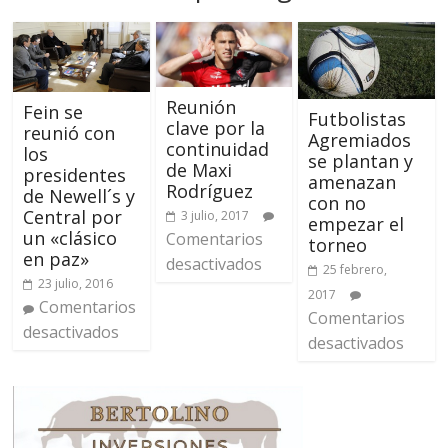
Reunión
Fein se
Futbolistas
clave por la
reunió con
Agremiados
continuidad
los
se plantan y
de Maxi
presidentes
amenazan
Rodríguez
de Newell´s y
con no
Central por
3 julio, 2017
empezar el
un «clásico
Comentarios
torneo
en paz»
desactivados
25 febrero,
23 julio, 2016
2017
Comentarios
Comentarios
desactivados
desactivados