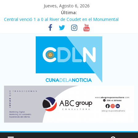
Jueves, Agosto 6, 2026
Última:
Central venció 1 a 0 al River de Coudet en el Monumental
La morosidad alcanzó su nivel más alto en dos décadas y ya
afecta a 400 mil deudores en Santa Fe
Desde que asumió Milei cerraron 41.000 kioscos: el sector
denuncia crisis como en 2001
Vacaciones de invierno con más movimiento y consumo
turístico: 4,6 millones de personas viajaron por el país, un 5,9%
más que en 2025
Fuerte caída de la venta de autos usados en julio: bajó un 12,6%
interanual