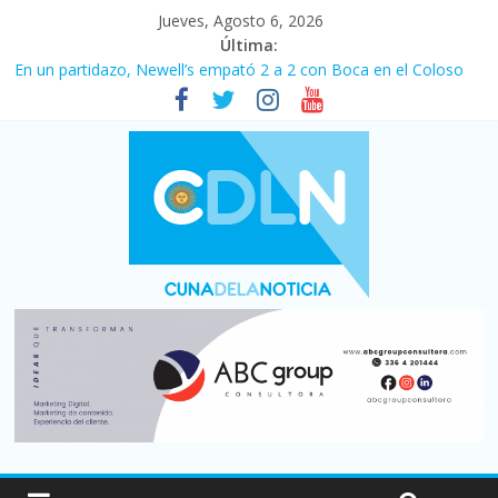
Jueves, Agosto 6, 2026
Última:
En un partidazo, Newell’s empató 2 a 2 con Boca en el Coloso
del Parque
Vacaciones de invierno con más movimiento y consumo
turístico: 4,6 millones de personas viajaron por el país, un 5,9%
más que en 2025
Fuerte caída de la venta de autos usados en julio: bajó un 12,6%
interanual
Central venció 1 a 0 al River de Coudet en el Monumental
Pullaro mejora sus relaciones con el Gobierno nacional