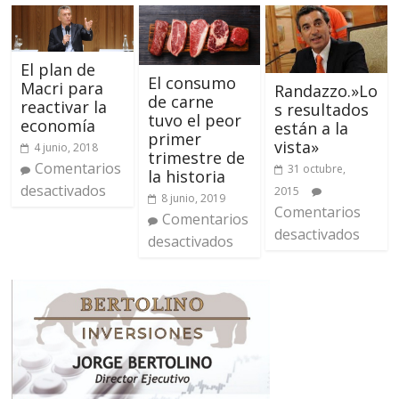
El plan de
El consumo
Macri para
Randazzo.»Lo
de carne
reactivar la
s resultados
tuvo el peor
economía
están a la
primer
vista»
4 junio, 2018
trimestre de
Comentarios
31 octubre,
la historia
desactivados
2015
8 junio, 2019
Comentarios
Comentarios
desactivados
desactivados