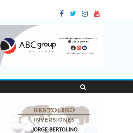
 en Santa Fe
01
nas viajaron por el país, un 5,9% más que en 2025