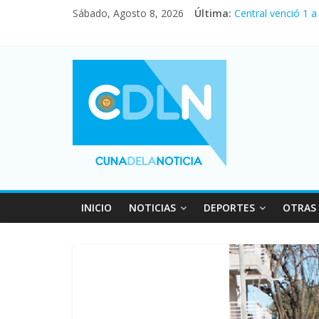
Sábado, Agosto 8, 2026
Última:
Central venció 1 
La morosidad alca
Desde que asumió 
Vacaciones de inv
Fuerte caída de la
INICIO
NOTICIAS
DEPORTES
OTRAS 