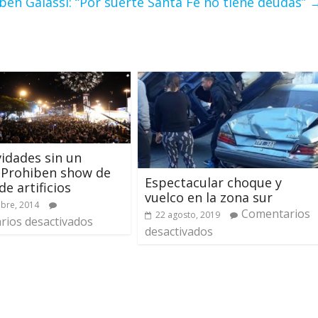
bén Galassi: “Por suerte Santa Fe no tiene deudas”
vidades sin un
: Prohiben show de
Espectacular choque y
de artificios
vuelco en la zona sur
bre, 2014
Comentarios
22 agosto, 2019
ios desactivados
desactivados