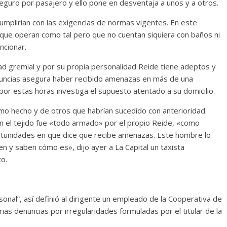
seguro por pasajero y ello pone en desventaja a unos y a otros.
cumplirían con las exigencias de normas vigentes. En este
s que operan como tal pero que no cuentan siquiera con baños ni
ncionar.
d gremial y por su propia personalidad Reide tiene adeptos y
nuncias asegura haber recibido amenazas en más de una
e por estas horas investiga el supuesto atentado a su domicilio.
mo hecho y de otros que habrían sucedido con anterioridad.
en el tejido fue «todo armado» por el propio Reide, «como
tunidades en que dice que recibe amenazas. Este hombre lo
 y saben cómo es», dijo ayer a La Capital un taxista
o.
sonal”, así definió al dirigente un empleado de la Cooperativa de
ias denuncias por irregularidades formuladas por el titular de la