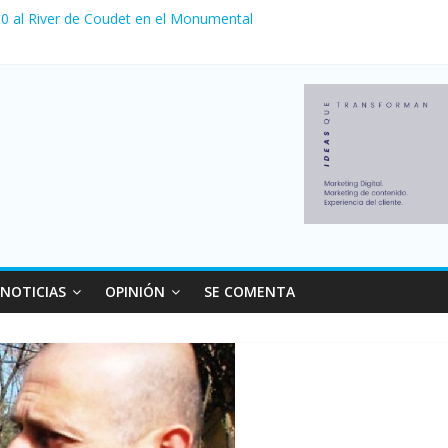
a 0 al River de Coudet en el Monumental
nzó su nivel más alto en dos décadas y ya afecta a 400 mil deudores
Milei cerraron 41.000 kioscos: el sector denuncia crisis como en 20
ierno con más movimiento y consumo turístico: 4,6 millones de perso
 venta de autos usados en julio: bajó un 12,6% interanual
NOTICIAS
OPINIÓN
SE COMENTA