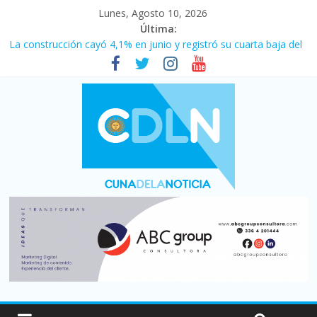
Lunes, Agosto 10, 2026
Última:
El agro argentino logró un récord histórico de exportaciones en
el primer semestre de 2026
La construcción cayó 4,1% en junio y registró su cuarta baja del
año
El consumo sigue frenado: las ventas minoristas cayeron 3,8 en
julio y acumulan siete meses en baja
Newell’s cayó 2 a 1 ante Defensa y Justicia en Florencio Varela
por la cuarta fecha del Clausura
Milei y los errores no forzados