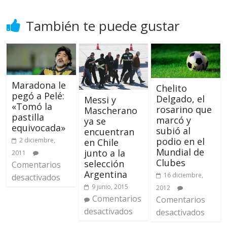
También te puede gustar
Maradona le
Chelito
pegó a Pelé:
Delgado, el
Messi y
«Tomó la
rosarino que
Mascherano
pastilla
marcó y
ya se
equivocada»
subió al
encuentran
podio en el
2 diciembre,
en Chile
Mundial de
junto a la
2011
Clubes
selección
Comentarios
Argentina
16 diciembre,
desactivados
9 junio, 2015
2012
Comentarios
Comentarios
desactivados
desactivados