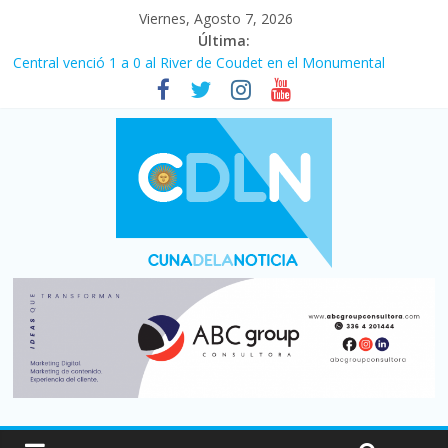
Viernes, Agosto 7, 2026
Última:
Fuerte caída de la venta de autos usados en julio: bajó un 12,6%
interanual
Central venció 1 a 0 al River de Coudet en el Monumental
La morosidad alcanzó su nivel más alto en dos décadas y ya
afecta a 400 mil deudores en Santa Fe
Desde que asumió Milei cerraron 41.000 kioscos: el sector
denuncia crisis como en 2001
Vacaciones de invierno con más movimiento y consumo
turístico: 4,6 millones de personas viajaron por el país, un 5,9%
más que en 2025