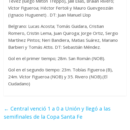
Tevez (luego Milton Treppo), Jalil Elías, Braian Rivero;
Víctor Figueroa; Héctor Fertoli y Mauro Guevgeozián
(Ignacio Huguenet) . DT: Juan Manuel Llop
Belgrano: Lucas Acosta; Tomás Guidara, Cristian
Romero, Cristin Lema, Juan Quiroga; Jorge Ortiz, Sergio
Martínez Pintos; Neri Bandiera, Matias Suárez, Mariano
Barbieri y Tomás Attis. DT: Sebastián Méndez.
Gol en el primer tiempo; 28m. San Román (NOB).
Gol en el segundo tiempo: 23m. Tobías Figueroa (B),
24m. Víctor Figueroa (NOB) y 35. Rivero (NOB).(El
Ciudadano)
←
Central venció 1 a 0 a Unión y llegó a las
semifinales de la Copa Santa Fe