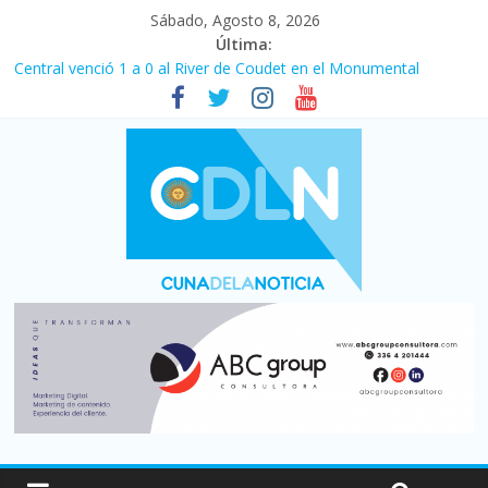
Sábado, Agosto 8, 2026
Última:
Fuerte caída de la venta de autos usados en julio: bajó un 12,6%
interanual
Central venció 1 a 0 al River de Coudet en el Monumental
La morosidad alcanzó su nivel más alto en dos décadas y ya
afecta a 400 mil deudores en Santa Fe
Desde que asumió Milei cerraron 41.000 kioscos: el sector
denuncia crisis como en 2001
Vacaciones de invierno con más movimiento y consumo
turístico: 4,6 millones de personas viajaron por el país, un 5,9%
más que en 2025