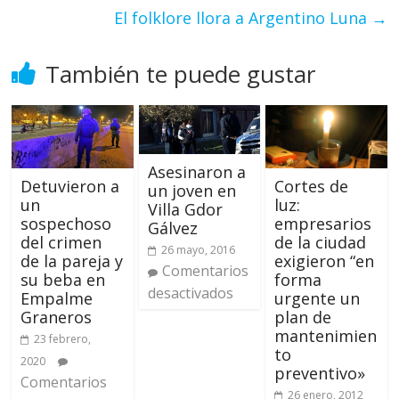
El folklore llora a Argentino Luna
→
También te puede gustar
Asesinaron a
Cortes de
Detuvieron a
un joven en
luz:
un
Villa Gdor
empresarios
sospechoso
Gálvez
de la ciudad
del crimen
26 mayo, 2016
exigieron “en
de la pareja y
Comentarios
forma
su beba en
desactivados
urgente un
Empalme
plan de
Graneros
mantenimien
23 febrero,
to
2020
preventivo»
Comentarios
26 enero, 2012