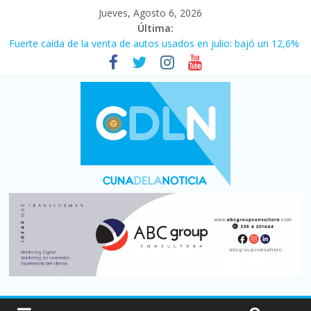
Jueves, Agosto 6, 2026
Última:
Fuerte caída de la venta de autos usados en julio: bajó un 12,6%
interanual
Central venció 1 a 0 al River de Coudet en el Monumental
La morosidad alcanzó su nivel más alto en dos décadas y ya
afecta a 400 mil deudores en Santa Fe
Desde que asumió Milei cerraron 41.000 kioscos: el sector
denuncia crisis como en 2001
Vacaciones de invierno con más movimiento y consumo
turístico: 4,6 millones de personas viajaron por el país, un 5,9%
más que en 2025