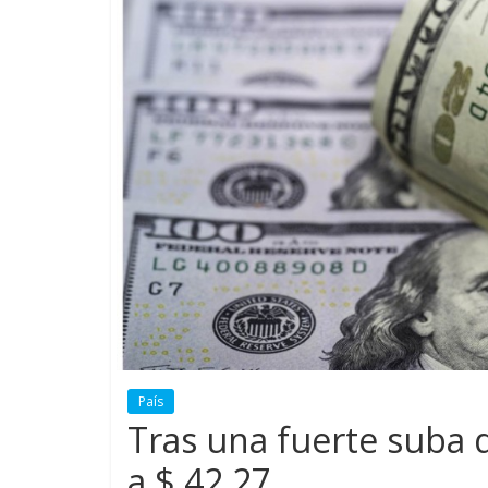
País
Tras una fuerte suba d
a $ 42,27