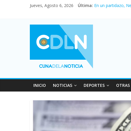
Jueves, Agosto 6, 2026
Última:
En un partidazo, N
Vacaciones de invi
Fuerte caída de la 
Central venció 1 a
Pullaro mejora sus 
INICIO
NOTICIAS
DEPORTES
OTRAS 