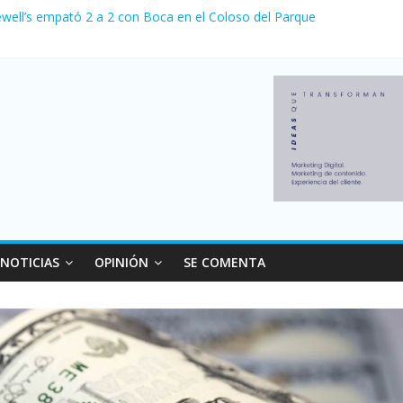
ewell’s empató 2 a 2 con Boca en el Coloso del Parque
erno con más movimiento y consumo turístico: 4,6 millones de person
venta de autos usados en julio: bajó un 12,6% interanual
 0 al River de Coudet en el Monumental
relaciones con el Gobierno nacional
NOTICIAS
OPINIÓN
SE COMENTA