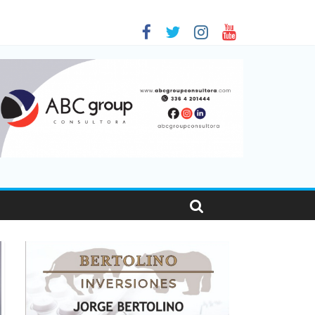
as viajaron por el país, un 5,9% más que en 2025