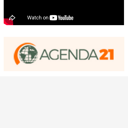
Encuestas
¿Cree que Milei podrá reactivar la economía?
Si
No