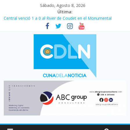
Sábado, Agosto 8, 2026
Última:
Central venció 1 a 0 al River de Coudet en el Monumental
La morosidad alcanzó su nivel más alto en dos décadas y ya
afecta a 400 mil deudores en Santa Fe
Desde que asumió Milei cerraron 41.000 kioscos: el sector
denuncia crisis como en 2001
Vacaciones de invierno con más movimiento y consumo
turístico: 4,6 millones de personas viajaron por el país, un 5,9%
más que en 2025
Fuerte caída de la venta de autos usados en julio: bajó un 12,6%
interanual