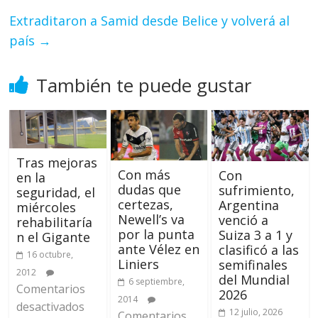
Extraditaron a Samid desde Belice y volverá al
país
→
También te puede gustar
Tras mejoras
Con más
Con
en la
dudas que
sufrimiento,
seguridad, el
certezas,
Argentina
miércoles
Newell’s va
venció a
rehabilitaría
por la punta
Suiza 3 a 1 y
n el Gigante
ante Vélez en
clasificó a las
16 octubre,
Liniers
semifinales
2012
del Mundial
6 septiembre,
Comentarios
2026
2014
desactivados
12 julio, 2026
Comentarios