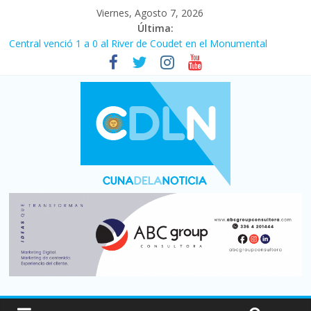
Viernes, Agosto 7, 2026
Última:
Central venció 1 a 0 al River de Coudet en el Monumental
La morosidad alcanzó su nivel más alto en dos décadas y ya
afecta a 400 mil deudores en Santa Fe
Desde que asumió Milei cerraron 41.000 kioscos: el sector
denuncia crisis como en 2001
Vacaciones de invierno con más movimiento y consumo
turístico: 4,6 millones de personas viajaron por el país, un 5,9%
más que en 2025
Fuerte caída de la venta de autos usados en julio: bajó un 12,6%
interanual