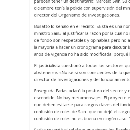
parecen tener un destinatario: Marcelo Sain. S
diciembre tenía la policía con supervisión del min
director del Organismo de Investigaciones.
Busatto lo señaló en el recinto. «Esta es una no
ministro Sain» al justificar la razón por la cual
de fondo son respetables y opinables pero no 
la mayoría a hacer un cronograma para discutir 
años de vigencia no ha sido modificada, porqué
El justicialista cuestionó a todos los sectores q
abstenerse. «No sé si son conscientes de lo que
director de Investigaciones y del funcionamient
Enseguida Farías aclaró la postura del sector y 
escondido. No hay metamensajes. El proyecto es
que deben evitarse para cargos claves del funcio
confusión de roles de Sain -que no dejó el car
confusión de roles no es buena en ningún caso. 
Farías recordó el rol clave que tienen los fisca