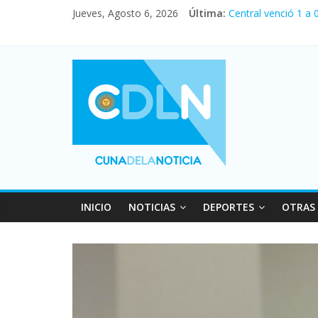
Jueves, Agosto 6, 2026
Última:
Central venció 1 a
La morosidad alcan
Desde que asumió M
Vacaciones de invi
Fuerte caída de la 
INICIO
NOTICIAS
DEPORTES
OTRAS 