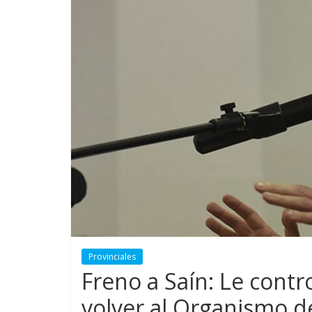
Provinciales
Freno a Saín: Le contr
volver al Organismo d