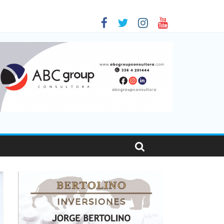
en Santa Fe
as viajaron por el país, un 5,9% más que en 2025