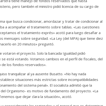
u cartera tiene manejo de fondos reservados que hasta
isterio, pero también el ministro pidió licencia de su cargo de
rma que busca condicionar, amordazar y tratar de condicionar al
 no iba a acompañar el tratamiento sobre tablas. «Las cuestiones
aceptamos el tratamiento exprés» acotó para luego desafiar a
los mensajes sobre seguridad. «La Ley (del MPA) que tiene diez
 hacerlo en 20 minutos» preguntó.
ue votaron el proyecto. Solo la bancada Igualdad pidió
 se está votando. Votamos cambios en el perfil de fiscales, del
o de los fondos reservados».
quiso tranquilizar al ya ausente Busatto. «No hay nada
tablece situaciones más estrictas sobre incompatibilidades
namiento del sistema penal». El socialista admitió que la
go del Organismo- es motivo de fundamento del proyecto. «La
Tenemos que dejar clara la situación», acotó.
les y especialmente los regionales y el general que es determinar