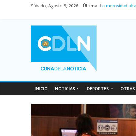
Central venció 1 
Sábado, Agosto 8, 2026
Última:
La morosidad alca
Desde que asumió 
Vacaciones de inv
Fuerte caída de la
INICIO
NOTICIAS
DEPORTES
OTRAS 