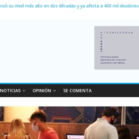
a 0 al River de Coudet en el Monumental
nzó su nivel más alto en dos décadas y ya afecta a 400 mil deudores
Milei cerraron 41.000 kioscos: el sector denuncia crisis como en 20
ierno con más movimiento y consumo turístico: 4,6 millones de perso
 venta de autos usados en julio: bajó un 12,6% interanual
NOTICIAS
OPINIÓN
SE COMENTA