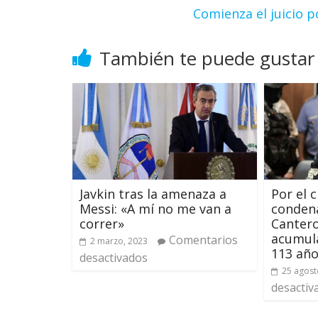
Comienza el juicio 
También te puede gustar
Javkin tras la amenaza a
Por el 
Messi: «A mí no me van a
condena
correr»
Cantero
acumul
Comentarios
2 marzo, 2023
113 añ
desactivados
25 agost
desactiv