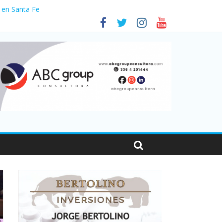
 en Santa Fe
01
nas viajaron por el país, un 5,9% más que en 2025