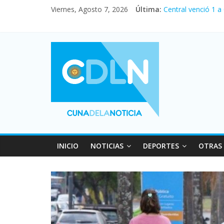
Fuerte caída de la
Viernes, Agosto 7, 2026
Última:
Central venció 1 a
La morosidad alca
Desde que asumió M
Vacaciones de invi
INICIO
NOTICIAS
DEPORTES
OTRAS 