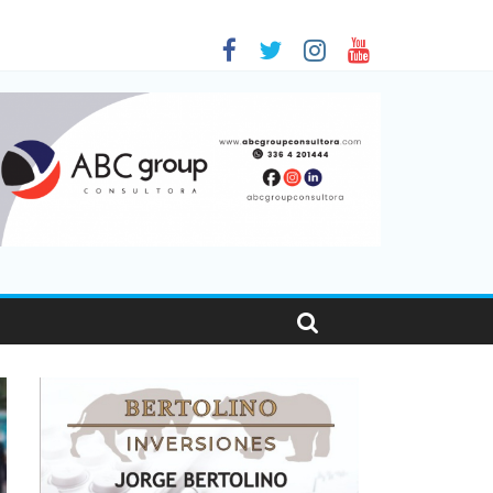
 en Santa Fe
1
nas viajaron por el país, un 5,9% más que en 2025