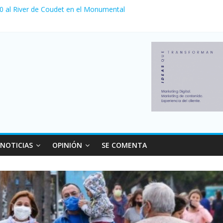
 venta de autos usados en julio: bajó un 12,6% interanual
 0 al River de Coudet en el Monumental
nzó su nivel más alto en dos décadas y ya afecta a 400 mil deudores
ilei cerraron 41.000 kioscos: el sector denuncia crisis como en 200
erno con más movimiento y consumo turístico: 4,6 millones de perso
NOTICIAS
OPINIÓN
SE COMENTA