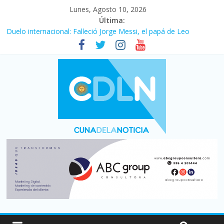
Lunes, Agosto 10, 2026
Última:
Duelo internacional: Falleció Jorge Messi, el papá de Leo
El consumo sigue frenado: las ventas minoristas cayeron 3,8 en
julio y acumulan siete meses en baja
Newell’s cayó 2 a 1 ante Defensa y Justicia en Florencio Varela
por la cuarta fecha del Clausura
El agro argentino logró un récord histórico de exportaciones en
el primer semestre de 2026
La construcción cayó 4,1% en junio y registró su cuarta baja del
año