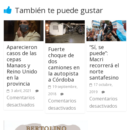
También te puede gustar
Aparecieron
“Sí, se
Fuerte
casos de las
puede”:
choque de
cepas
Macri
dos
Manaos y
recorrerá el
camiones en
Reino Unido
norte
la autopista
en la
santafesino
a Córdoba
provincia
17 octubre,
19 septiembre,
3 abril, 2021
2019
2018
Comentarios
Comentarios
Comentarios
desactivados
desactivados
desactivados