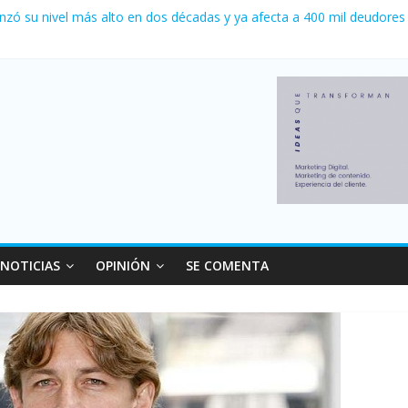
nzó su nivel más alto en dos décadas y ya afecta a 400 mil deudores
ilei cerraron 41.000 kioscos: el sector denuncia crisis como en 200
erno con más movimiento y consumo turístico: 4,6 millones de perso
 venta de autos usados en julio: bajó un 12,6% interanual
NOTICIAS
OPINIÓN
SE COMENTA