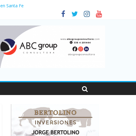
 en Santa Fe
1
nas viajaron por el país, un 5,9% más que en 2025