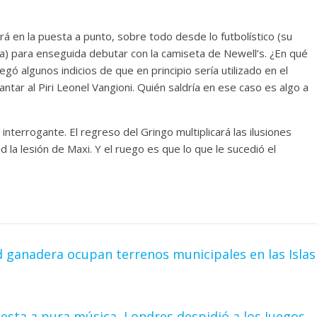
á en la puesta a punto, sobre todo desde lo futbolístico (su
iana) para enseguida debutar con la camiseta de Newell’s. ¿En qué
gó algunos indicios de que en principio sería utilizado en el
antar al Piri Leonel Vangioni. Quién saldría en ese caso es algo a
 interrogante. El regreso del Gringo multiplicará las ilusiones
 la lesión de Maxi. Y el ruego es que lo que le sucedió el
 ganadera ocupan terrenos municipales en las Islas
iesta a pura música, Londres despidió a los Juegos