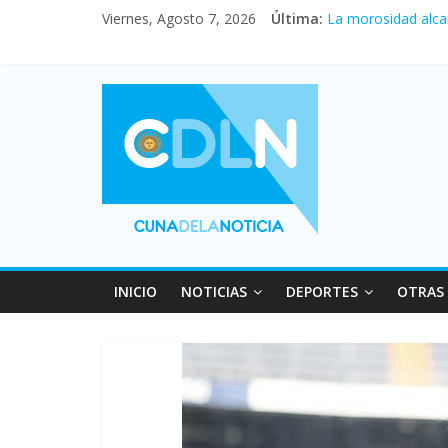
Viernes, Agosto 7, 2026
Última:
La morosidad alca
Desde que asumió M
Vacaciones de invi
Fuerte caída de la
INICIO
NOTICIAS
DEPORTES
OTRAS 