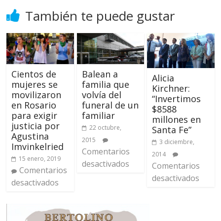
También te puede gustar
Balean a
Cientos de
Alicia
familia que
mujeres se
Kirchner:
volvía del
movilizaron
“Invertimos
funeral de un
en Rosario
$8588
familiar
para exigir
millones en
justicia por
22 octubre,
Santa Fe”
Agustina
2015
3 diciembre,
Imvinkelried
Comentarios
2014
15 enero, 2019
desactivados
Comentarios
Comentarios
desactivados
desactivados