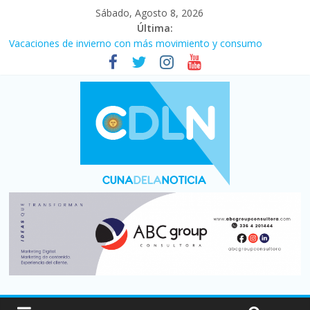
Sábado, Agosto 8, 2026
Última:
Vacaciones de invierno con más movimiento y consumo
turístico: 4,6 millones de personas viajaron por el país, un 5,9%
más que en 2025
Fuerte caída de la venta de autos usados en julio: bajó un 12,6%
interanual
Central venció 1 a 0 al River de Coudet en el Monumental
La morosidad alcanzó su nivel más alto en dos décadas y ya
afecta a 400 mil deudores en Santa Fe
Desde que asumió Milei cerraron 41.000 kioscos: el sector
denuncia crisis como en 2001