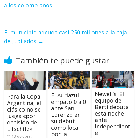
a los colombianos
El municipio adeuda casi 250 millones a la caja
de jubilados
→
También te puede gustar
Newell’s: El
El Auriazul
Para la Copa
equipo de
empató 0 a 0
Argentina, el
Berti debuta
ante San
clásico no se
esta noche
Lorenzo en
juega «por
ante
su debut
decisión de
Independient
como local
Lifschitz»
e
por la
13 octubre,