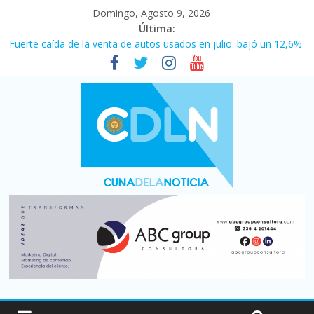
Domingo, Agosto 9, 2026
Última:
Fuerte caída de la venta de autos usados en julio: bajó un 12,6%
interanual
El agro argentino logró un récord histórico de exportaciones en
el primer semestre de 2026
La morosidad alcanzó su nivel más alto en dos décadas y ya
afecta a 400 mil deudores en Santa Fe
Desde que asumió Milei cerraron 41.000 kioscos: el sector
denuncia crisis como en 2001
Vacaciones de invierno con más movimiento y consumo
turístico: 4,6 millones de personas viajaron por el país, un 5,9%
más que en 2025