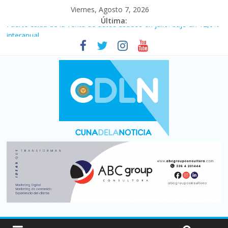
Viernes, Agosto 7, 2026
Última:
Fuerte caída de la venta de autos usados en julio: bajó un 12,6%
interanual
Central venció 1 a 0 al River de Coudet en el Monumental
La morosidad alcanzó su nivel más alto en dos décadas y ya
afecta a 400 mil deudores en Santa Fe
Desde que asumió Milei cerraron 41.000 kioscos: el sector
denuncia crisis como en 2001
Vacaciones de invierno con más movimiento y consumo
turístico: 4,6 millones de personas viajaron por el país, un 5,9%
más que en 2025