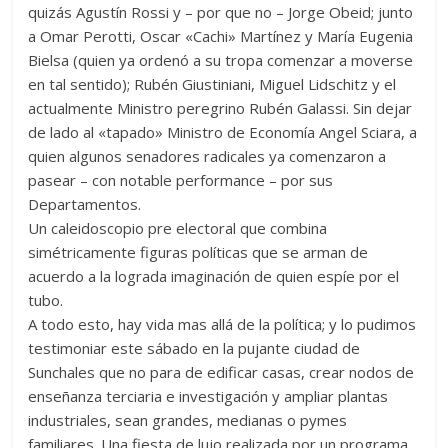
quizás Agustín Rossi y – por que no – Jorge Obeid; junto
a Omar Perotti, Oscar «Cachi» Martínez y María Eugenia
Bielsa (quien ya ordenó a su tropa comenzar a moverse
en tal sentido); Rubén Giustiniani, Miguel Lidschitz y el
actualmente Ministro peregrino Rubén Galassi. Sin dejar
de lado al «tapado» Ministro de Economía Angel Sciara, a
quien algunos senadores radicales ya comenzaron a
pasear – con notable performance – por sus
Departamentos.
Un caleidoscopio pre electoral que combina
simétricamente figuras políticas que se arman de
acuerdo a la lograda imaginación de quien espíe por el
tubo.
A todo esto, hay vida mas allá de la política; y lo pudimos
testimoniar este sábado en la pujante ciudad de
Sunchales que no para de edificar casas, crear nodos de
enseñanza terciaria e investigación y ampliar plantas
industriales, sean grandes, medianas o pymes
familiares. Una fiesta de lujo realizada por un programa