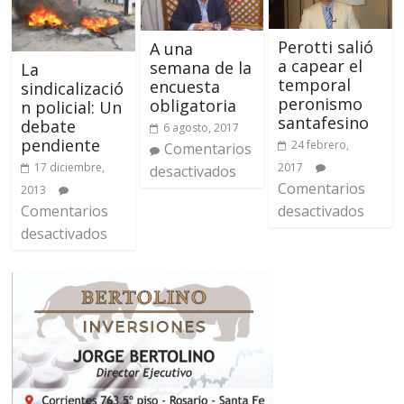
Perotti salió
A una
a capear el
semana de la
La
temporal
encuesta
sindicalizació
peronismo
obligatoria
n policial: Un
santafesino
debate
6 agosto, 2017
pendiente
24 febrero,
Comentarios
2017
17 diciembre,
desactivados
Comentarios
2013
desactivados
Comentarios
desactivados