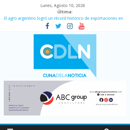
Lunes, Agosto 10, 2026
Última:
El agro argentino logró un récord histórico de exportaciones en
el primer semestre de 2026
La construcción cayó 4,1% en junio y registró su cuarta baja del
año
El consumo sigue frenado: las ventas minoristas cayeron 3,8 en
julio y acumulan siete meses en baja
Newell’s cayó 2 a 1 ante Defensa y Justicia en Florencio Varela
por la cuarta fecha del Clausura
Milei y los errores no forzados