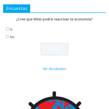
Encuestas
¿Cree que Milei podrá reactivar la economía?
Si
No
Ver Resultados