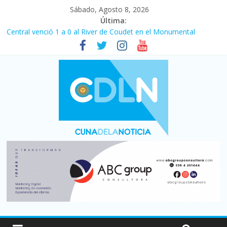
Sábado, Agosto 8, 2026
Última:
Central venció 1 a 0 al River de Coudet en el Monumental
La morosidad alcanzó su nivel más alto en dos décadas y ya
afecta a 400 mil deudores en Santa Fe
Desde que asumió Milei cerraron 41.000 kioscos: el sector
denuncia crisis como en 2001
Vacaciones de invierno con más movimiento y consumo
turístico: 4,6 millones de personas viajaron por el país, un 5,9%
más que en 2025
Fuerte caída de la venta de autos usados en julio: bajó un 12,6%
interanual