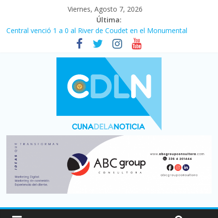
Viernes, Agosto 7, 2026
Última:
Central venció 1 a 0 al River de Coudet en el Monumental
La morosidad alcanzó su nivel más alto en dos décadas y ya
afecta a 400 mil deudores en Santa Fe
Desde que asumió Milei cerraron 41.000 kioscos: el sector
denuncia crisis como en 2001
Vacaciones de invierno con más movimiento y consumo
turístico: 4,6 millones de personas viajaron por el país, un 5,9%
más que en 2025
Fuerte caída de la venta de autos usados en julio: bajó un 12,6%
interanual