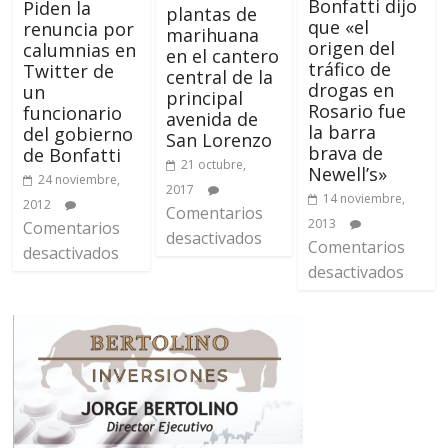
Bonfatti dijo
Piden la
plantas de
que «el
renuncia por
marihuana
origen del
calumnias en
en el cantero
tráfico de
Twitter de
central de la
drogas en
un
principal
Rosario fue
funcionario
avenida de
la barra
del gobierno
San Lorenzo
brava de
de Bonfatti
21 octubre,
Newell’s»
24 noviembre,
2017
14 noviembre,
2012
Comentarios
2013
Comentarios
desactivados
Comentarios
desactivados
desactivados