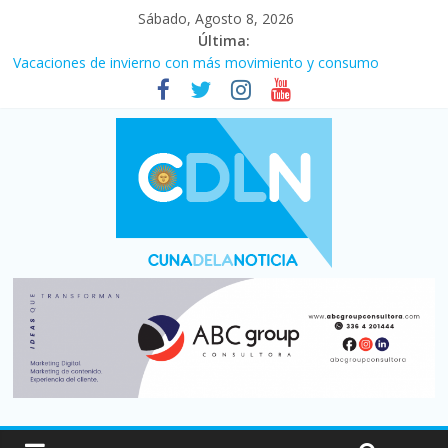
Sábado, Agosto 8, 2026
Última:
Desde que asumió Milei cerraron 41.000 kioscos: el sector
denuncia crisis como en 2001
Vacaciones de invierno con más movimiento y consumo
turístico: 4,6 millones de personas viajaron por el país, un 5,9%
más que en 2025
Fuerte caída de la venta de autos usados en julio: bajó un 12,6%
interanual
Central venció 1 a 0 al River de Coudet en el Monumental
La morosidad alcanzó su nivel más alto en dos décadas y ya
afecta a 400 mil deudores en Santa Fe