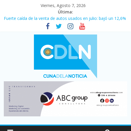
Viernes, Agosto 7, 2026
Última:
Fuerte caída de la venta de autos usados en julio: bajó un 12,6%
interanual
Central venció 1 a 0 al River de Coudet en el Monumental
La morosidad alcanzó su nivel más alto en dos décadas y ya
afecta a 400 mil deudores en Santa Fe
Desde que asumió Milei cerraron 41.000 kioscos: el sector
denuncia crisis como en 2001
Vacaciones de invierno con más movimiento y consumo
turístico: 4,6 millones de personas viajaron por el país, un 5,9%
más que en 2025