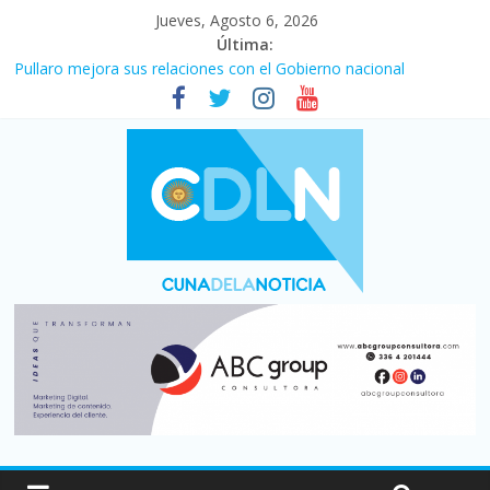
Jueves, Agosto 6, 2026
Última:
Pullaro mejora sus relaciones con el Gobierno nacional
En un partidazo, Newell’s empató 2 a 2 con Boca en el Coloso
del Parque
Vacaciones de invierno con más movimiento y consumo
turístico: 4,6 millones de personas viajaron por el país, un 5,9%
más que en 2025
Fuerte caída de la venta de autos usados en julio: bajó un 12,6%
interanual
Central venció 1 a 0 al River de Coudet en el Monumental