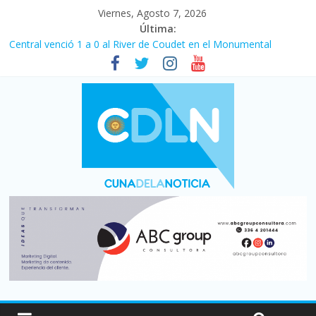
Viernes, Agosto 7, 2026
Última:
Central venció 1 a 0 al River de Coudet en el Monumental
La morosidad alcanzó su nivel más alto en dos décadas y ya
afecta a 400 mil deudores en Santa Fe
Desde que asumió Milei cerraron 41.000 kioscos: el sector
denuncia crisis como en 2001
Vacaciones de invierno con más movimiento y consumo
turístico: 4,6 millones de personas viajaron por el país, un 5,9%
más que en 2025
Fuerte caída de la venta de autos usados en julio: bajó un 12,6%
interanual