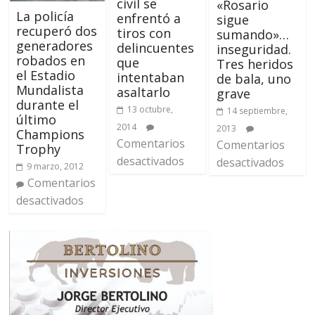
civil se
«Rosario
La policía
enfrentó a
sigue
recuperó dos
tiros con
sumando»…
generadores
delincuentes
inseguridad.
robados en
que
Tres heridos
el Estadio
intentaban
de bala, uno
Mundalista
asaltarlo
grave
durante el
13 octubre,
14 septiembre,
último
2014
2013
Champions
Comentarios
Comentarios
Trophy
desactivados
desactivados
9 marzo, 2012
Comentarios
desactivados