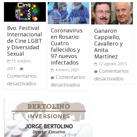
8vo. Festival
Coronavirus
Ganaron
Internacional
en Rosario:
Cappiello,
de Cine LGBT
Cuatro
Cavallero y
y Diversidad
fallecidos y
Anita
Sexual
97 nuevos
Martínez
15 octubre,
infectados
12 agosto, 2013
2011
4 enero, 2021
Comentarios
Comentarios
Comentarios
desactivados
desactivados
desactivados