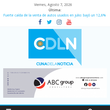
Viernes, Agosto 7, 2026
Última:
Fuerte caída de la venta de autos usados en julio: bajó un 12,6%
interanual
Central venció 1 a 0 al River de Coudet en el Monumental
La morosidad alcanzó su nivel más alto en dos décadas y ya
afecta a 400 mil deudores en Santa Fe
Desde que asumió Milei cerraron 41.000 kioscos: el sector
denuncia crisis como en 2001
Vacaciones de invierno con más movimiento y consumo
turístico: 4,6 millones de personas viajaron por el país, un 5,9%
más que en 2025