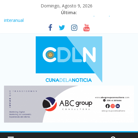
Domingo, Agosto 9, 2026
Última:
Fuerte caída de la venta de autos usados en julio: bajó un 12,6%
interanual
Central venció 1 a 0 al River de Coudet en el Monumental
La morosidad alcanzó su nivel más alto en dos décadas y ya
afecta a 400 mil deudores en Santa Fe
Desde que asumió Milei cerraron 41.000 kioscos: el sector
denuncia crisis como en 2001
Vacaciones de invierno con más movimiento y consumo
turístico: 4,6 millones de personas viajaron por el país, un 5,9%
más que en 2025