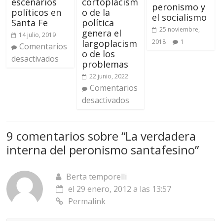
escenarios
cortoplacism
peronismo y
políticos en
o de la
el socialismo
Santa Fe
política
25 noviembre,
genera el
14 julio, 2019
largoplacism
2018
1
Comentarios
o de los
desactivados
problemas
22 junio, 2022
Comentarios
desactivados
9 comentarios sobre “
La verdadera
interna del peronismo santafesino
”
Berta temporelli
el 29 enero, 2012 a las 13:57
Permalink