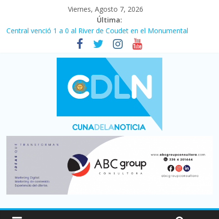
Viernes, Agosto 7, 2026
Última:
Fuerte caída de la venta de autos usados en julio: bajó un 12,6%
interanual
Central venció 1 a 0 al River de Coudet en el Monumental
La morosidad alcanzó su nivel más alto en dos décadas y ya
afecta a 400 mil deudores en Santa Fe
Desde que asumió Milei cerraron 41.000 kioscos: el sector
denuncia crisis como en 2001
Vacaciones de invierno con más movimiento y consumo
turístico: 4,6 millones de personas viajaron por el país, un 5,9%
más que en 2025