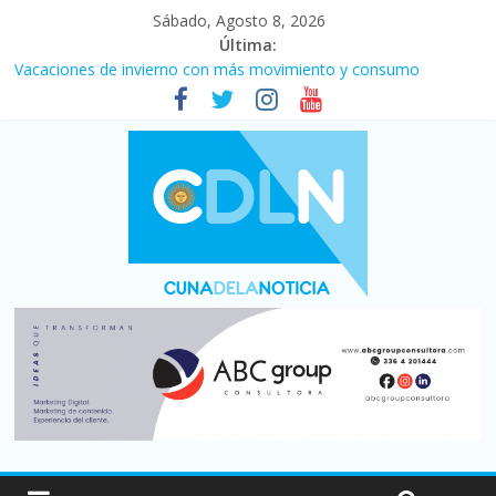
Sábado, Agosto 8, 2026
Última:
Vacaciones de invierno con más movimiento y consumo
turístico: 4,6 millones de personas viajaron por el país, un 5,9%
más que en 2025
Fuerte caída de la venta de autos usados en julio: bajó un 12,6%
interanual
Central venció 1 a 0 al River de Coudet en el Monumental
La morosidad alcanzó su nivel más alto en dos décadas y ya
afecta a 400 mil deudores en Santa Fe
Desde que asumió Milei cerraron 41.000 kioscos: el sector
denuncia crisis como en 2001