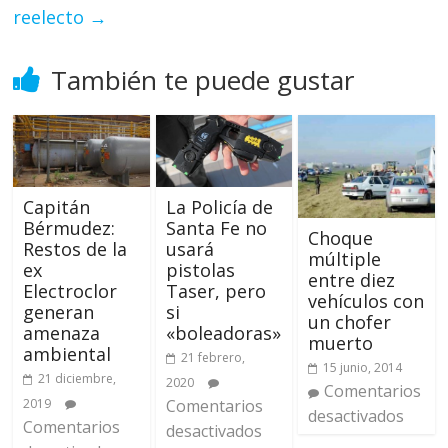
reelecto
→
También te puede gustar
Capitán
La Policía de
Bérmudez:
Santa Fe no
Choque
Restos de la
usará
múltiple
ex
pistolas
entre diez
Electroclor
Taser, pero
vehículos con
generan
si
un chofer
amenaza
«boleadoras»
muerto
ambiental
21 febrero,
15 junio, 2014
21 diciembre,
2020
Comentarios
2019
Comentarios
desactivados
Comentarios
desactivados