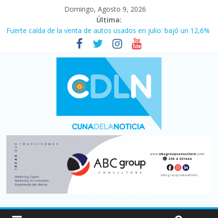
Domingo, Agosto 9, 2026
Última:
Fuerte caída de la venta de autos usados en julio: bajó un 12,6%
interanual
El agro argentino logró un récord histórico de exportaciones en
el primer semestre de 2026
La morosidad alcanzó su nivel más alto en dos décadas y ya
afecta a 400 mil deudores en Santa Fe
Desde que asumió Milei cerraron 41.000 kioscos: el sector
denuncia crisis como en 2001
Vacaciones de invierno con más movimiento y consumo
turístico: 4,6 millones de personas viajaron por el país, un 5,9%
más que en 2025