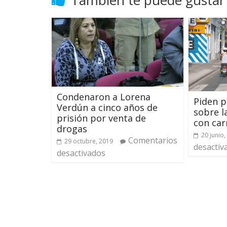
Condenaron a Lorena
Piden p
Verdún a cinco años de
sobre l
prisión por venta de
con car
drogas
20 junio,
Comentarios
29 octubre, 2019
desactiv
desactivados