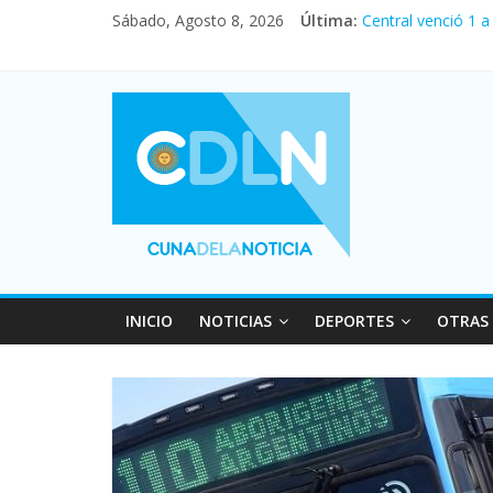
Fuerte caída de la
Sábado, Agosto 8, 2026
Última:
Central venció 1 
La morosidad alca
Desde que asumió 
Vacaciones de inv
INICIO
NOTICIAS
DEPORTES
OTRAS 