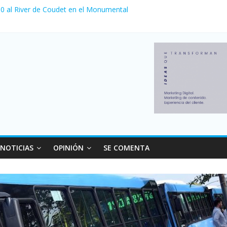
 venta de autos usados en julio: bajó un 12,6% interanual
a 0 al River de Coudet en el Monumental
nzó su nivel más alto en dos décadas y ya afecta a 400 mil deudores
Milei cerraron 41.000 kioscos: el sector denuncia crisis como en 20
ierno con más movimiento y consumo turístico: 4,6 millones de perso
NOTICIAS
OPINIÓN
SE COMENTA