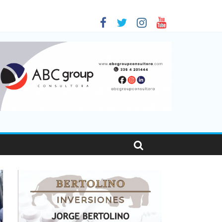
 en Santa Fe
01
nas viajaron por el país, un 5,9% más que en 2025