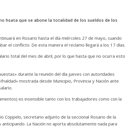
mo hsata que se abone la totalidad de los sueldos de los
ntinuará en Rosario hasta el día miércoles 27 de mayo, cuando
abar el conflicto. De esta manera el reclamo llegará a los 17 días.
lario total del mes de abril, por lo que hasta que no ocurra esto
uestas» durante la reunión del día jueves con autoridades
a «frialdad» mostrada desde Municipio, Provincia y Nación ante
alario.
amentos) es insensible tanto con los trabajadores como con la
gio Coppelo, secretario adjunto de la seccional Rosario de la
s anticipando. La Nación no aporta absolutamente nada para