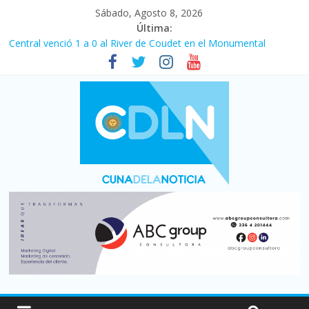
Sábado, Agosto 8, 2026
Última:
Central venció 1 a 0 al River de Coudet en el Monumental
La morosidad alcanzó su nivel más alto en dos décadas y ya
afecta a 400 mil deudores en Santa Fe
Desde que asumió Milei cerraron 41.000 kioscos: el sector
denuncia crisis como en 2001
Vacaciones de invierno con más movimiento y consumo
turístico: 4,6 millones de personas viajaron por el país, un 5,9%
más que en 2025
Fuerte caída de la venta de autos usados en julio: bajó un 12,6%
interanual