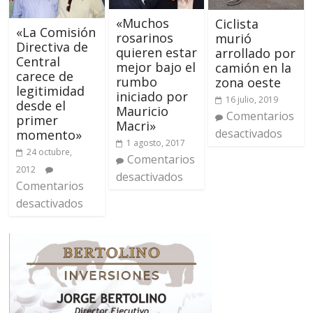
«Muchos
Ciclista
«La Comisión
rosarinos
murió
Directiva de
quieren estar
arrollado por
Central
mejor bajo el
camión en la
carece de
rumbo
zona oeste
legitimidad
iniciado por
16 julio, 2019
desde el
Mauricio
Comentarios
primer
Macri»
desactivados
momento»
1 agosto, 2017
24 octubre,
Comentarios
2012
desactivados
Comentarios
desactivados