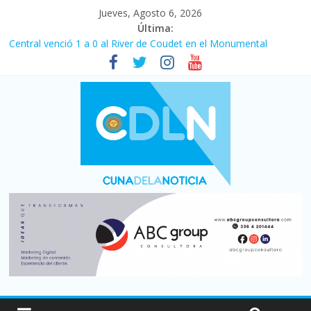
Jueves, Agosto 6, 2026
Última:
Central venció 1 a 0 al River de Coudet en el Monumental
La morosidad alcanzó su nivel más alto en dos décadas y ya
afecta a 400 mil deudores en Santa Fe
Desde que asumió Milei cerraron 41.000 kioscos: el sector
denuncia crisis como en 2001
Vacaciones de invierno con más movimiento y consumo
turístico: 4,6 millones de personas viajaron por el país, un 5,9%
más que en 2025
Fuerte caída de la venta de autos usados en julio: bajó un 12,6%
interanual