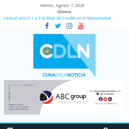
Viernes, Agosto 7, 2026
Última:
Central venció 1 a 0 al River de Coudet en el Monumental
La morosidad alcanzó su nivel más alto en dos décadas y ya
afecta a 400 mil deudores en Santa Fe
Desde que asumió Milei cerraron 41.000 kioscos: el sector
denuncia crisis como en 2001
Vacaciones de invierno con más movimiento y consumo
turístico: 4,6 millones de personas viajaron por el país, un 5,9%
más que en 2025
Fuerte caída de la venta de autos usados en julio: bajó un 12,6%
interanual